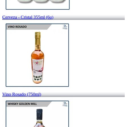
Cerveza - Cristal 355ml (6u)
Vino Rosado (750ml)