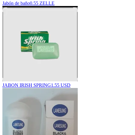
Jabón de baño
0.55 ZELLE
JABON IRISH SPRING
1.55 USD