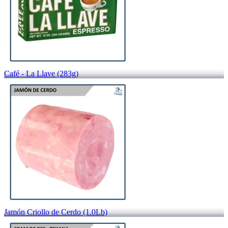
Café - La Llave (283g)
Jamón Criollo de Cerdo (1.0Lb)