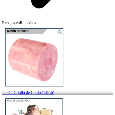
Rebajas en
Remedios
Jamón Criollo de Cerdo (1.0Lb)