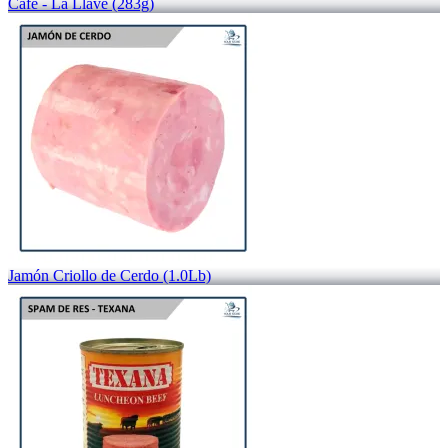
Café - La Llave (283g)
Jamón Criollo de Cerdo (1.0Lb)