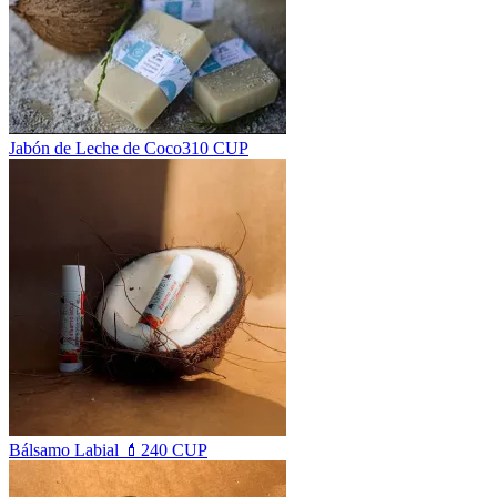
Jabón de Leche de Coco
310 CUP
Bálsamo Labial 💄
240 CUP