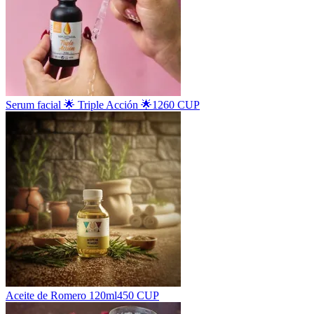
Serum facial 🌟 Triple Acción 🌟
1260 CUP
Aceite de Romero 120ml
450 CUP