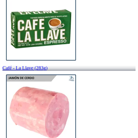
Café - La Llave (283g)