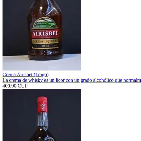
Crema Airisbet (Trago)
La crema de whisky es un licor con un grado alcohólico que normalme
400.00 CUP