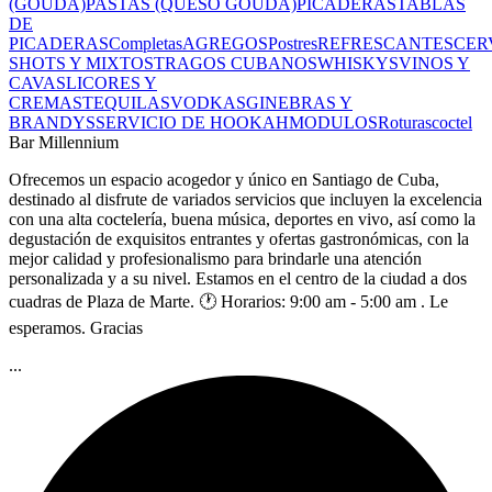
(GOUDA)
PASTAS (QUESO GOUDA)
PICADERAS
TABLAS
DE
PICADERAS
Completas
AGREGOS
Postres
REFRESCANTES
CER
SHOTS Y MIXTOS
TRAGOS CUBANOS
WHISKYS
VINOS Y
CAVAS
LICORES Y
CREMAS
TEQUILAS
VODKAS
GINEBRAS Y
BRANDYS
SERVICIO DE HOOKAH
MODULOS
Roturas
coctel
Bar Millennium
Ofrecemos un espacio acogedor y único en Santiago de Cuba,
destinado al disfrute de variados servicios que incluyen la excelencia
con una alta coctelería, buena música, deportes en vivo, así como la
degustación de exquisitos entrantes y ofertas gastronómicas, con la
mejor calidad y profesionalismo para brindarle una atención
personalizada y a su nivel. Estamos en el centro de la ciudad a dos
cuadras de Plaza de Marte. 🕐 Horarios: 9:00 am - 5:00 am . Le
esperamos. Gracias
...