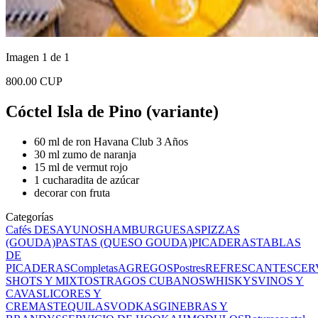
Imagen 1 de 1
800.00 CUP
Cóctel Isla de Pino (variante)
60 ml de ron Havana Club 3 Años
30 ml zumo de naranja
15 ml de vermut rojo
1 cucharadita de azúcar
decorar con fruta
Categorías
Cafés
DESAYUNOS
HAMBURGUESAS
PIZZAS
(GOUDA)
PASTAS (QUESO GOUDA)
PICADERAS
TABLAS
DE
PICADERAS
Completas
AGREGOS
Postres
REFRESCANTES
CER
SHOTS Y MIXTOS
TRAGOS CUBANOS
WHISKYS
VINOS Y
CAVAS
LICORES Y
CREMAS
TEQUILAS
VODKAS
GINEBRAS Y