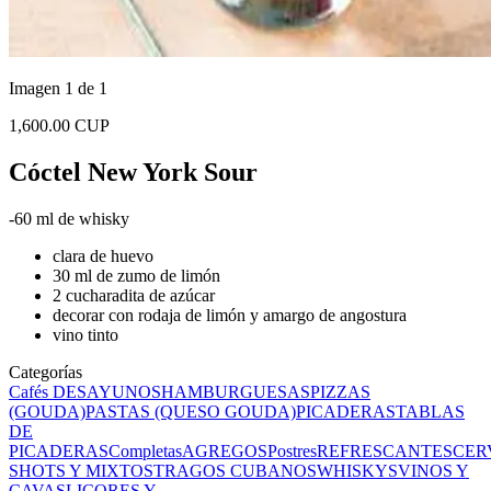
Imagen 1 de 1
1,600.00 CUP
Cóctel New York Sour
-60 ml de whisky
clara de huevo
30 ml de zumo de limón
2 cucharadita de azúcar
decorar con rodaja de limón y amargo de angostura
vino tinto
Categorías
Cafés
DESAYUNOS
HAMBURGUESAS
PIZZAS
(GOUDA)
PASTAS (QUESO GOUDA)
PICADERAS
TABLAS
DE
PICADERAS
Completas
AGREGOS
Postres
REFRESCANTES
CER
SHOTS Y MIXTOS
TRAGOS CUBANOS
WHISKYS
VINOS Y
CAVAS
LICORES Y