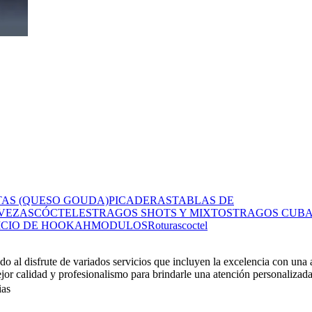
TAS (QUESO GOUDA)
PICADERAS
TABLAS DE
VEZAS
CÓCTELES
TRAGOS SHOTS Y MIXTOS
TRAGOS CUB
ICIO DE HOOKAH
MODULOS
Roturas
coctel
al disfrute de variados servicios que incluyen la excelencia con una a
jor calidad y profesionalismo para brindarle una atención personalizada
ias