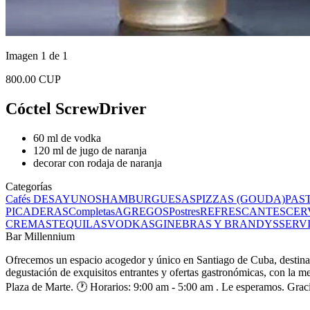
Imagen 1 de 1
800.00 CUP
Cóctel ScrewDriver
60 ml de vodka
120 ml de jugo de naranja
decorar con rodaja de naranja
Categorías
Cafés
DESAYUNOS
HAMBURGUESAS
PIZZAS (GOUDA)
PAS
PICADERAS
Completas
AGREGOS
Postres
REFRESCANTES
CER
CREMAS
TEQUILAS
VODKAS
GINEBRAS Y BRANDYS
SERV
Bar Millennium
Ofrecemos un espacio acogedor y único en Santiago de Cuba, destinado 
degustación de exquisitos entrantes y ofertas gastronómicas, con la me
Plaza de Marte. 🕐 Horarios: 9:00 am - 5:00 am . Le esperamos. Grac