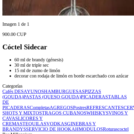
Imagen 1 de 1
900.00 CUP
Cóctel Sidecar
60 ml de brandy (génesis)
30 ml de triple sec
15 ml de zumo de limón
decorar con rodaja de limón en borde escarchado con azúcar
Categorías
Cafés
DESAYUNOS
HAMBURGUESAS
PIZZAS
(GOUDA)
PASTAS (QUESO GOUDA)
PICADERAS
TABLAS
DE
PICADERAS
Completas
AGREGOS
Postres
REFRESCANTES
CER
SHOTS Y MIXTOS
TRAGOS CUBANOS
WHISKYS
VINOS Y
CAVAS
LICORES Y
CREMAS
TEQUILAS
VODKAS
GINEBRAS Y
BRANDYS
SERVICIO DE HOOKAH
MODULOS
Roturas
coctel