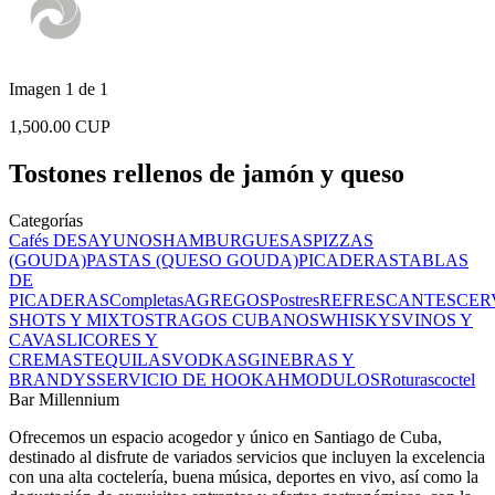
Imagen 1 de 1
1,500.00 CUP
Tostones rellenos de jamón y queso
Categorías
Cafés
DESAYUNOS
HAMBURGUESAS
PIZZAS
(GOUDA)
PASTAS (QUESO GOUDA)
PICADERAS
TABLAS
DE
PICADERAS
Completas
AGREGOS
Postres
REFRESCANTES
CER
SHOTS Y MIXTOS
TRAGOS CUBANOS
WHISKYS
VINOS Y
CAVAS
LICORES Y
CREMAS
TEQUILAS
VODKAS
GINEBRAS Y
BRANDYS
SERVICIO DE HOOKAH
MODULOS
Roturas
coctel
Bar Millennium
Ofrecemos un espacio acogedor y único en Santiago de Cuba,
destinado al disfrute de variados servicios que incluyen la excelencia
con una alta coctelería, buena música, deportes en vivo, así como la