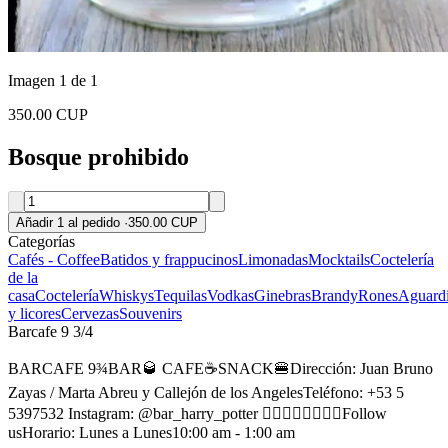
Imagen 1 de 1
350.00 CUP
Bosque prohibido
Añadir 1 al pedido
·
350.00 CUP
Categorías
Cafés - Coffee
Batidos y frappucinos
Limonadas
Mocktails
Coctelería
de la
casa
Coctelería
Whiskys
Tequilas
Vodkas
Ginebras
Brandy
Rones
Aguardi
y licores
Cervezas
Souvenirs
Barcafe 9 3/4
BARCAFE 9¾BAR🥃 CAFE☕SNACK🍔Dirección: Juan Bruno
Zayas / Marta Abreu y Callejón de los AngelesTeléfono: +53 5
5397532 Instagram: @bar_harry_potter 👆🏻👆🏻👆🏻👆🏻Follow
usHorario: Lunes a Lunes10:00 am - 1:00 am