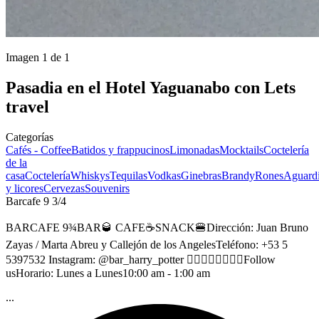
Imagen 1 de 1
Pasadia en el Hotel Yaguanabo con Lets
travel
Categorías
Cafés - Coffee
Batidos y frappucinos
Limonadas
Mocktails
Coctelería
de la
casa
Coctelería
Whiskys
Tequilas
Vodkas
Ginebras
Brandy
Rones
Aguardi
y licores
Cervezas
Souvenirs
Barcafe 9 3/4
BARCAFE 9¾BAR🥃 CAFE☕SNACK🍔Dirección: Juan Bruno
Zayas / Marta Abreu y Callejón de los AngelesTeléfono: +53 5
5397532 Instagram: @bar_harry_potter 👆🏻👆🏻👆🏻👆🏻Follow
usHorario: Lunes a Lunes10:00 am - 1:00 am
...