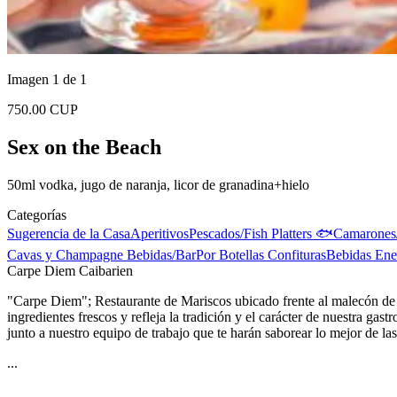
Imagen 1 de 1
750.00 CUP
Sex on the Beach
50ml vodka, jugo de naranja, licor de granadina+hielo
Categorías
Sugerencia de la Casa
Aperitivos
Pescados/Fish Platters 🐟
Camarones
Cavas y Champagne
Bebidas/Bar
Por Botellas
Confituras
Bebidas Ene
Carpe Diem Caibarien
"Carpe Diem"; Restaurante de Mariscos ubicado frente al malecón de C
ingredientes frescos y refleja la tradición y el carácter de nuestra ga
junto a nuestro equipo de trabajo que te harán saborear lo mejor de las
...