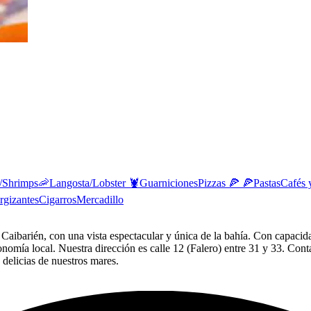
/Shrimps🦐
Langosta/Lobster 🦞
Guarniciones
Pizzas 🍕 🍕
Pastas
Cafés 
rgizantes
Cigarros
Mercadillo
aibarién, con una vista espectacular y única de la bahía. Con capacid
stronomía local. Nuestra dirección es calle 12 (Falero) entre 31 y 33. C
 delicias de nuestros mares.