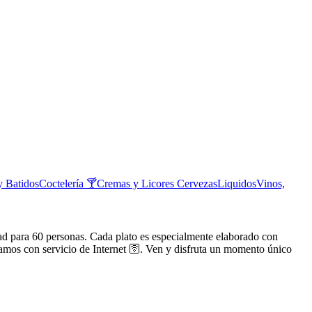
y Batidos
Coctelería 🍸
Cremas y Licores
Cervezas
Liquidos
Vinos,
ad para 60 personas. Cada plato es especialmente elaborado con
ontamos con servicio de Internet 🛜. Ven y disfruta un momento único