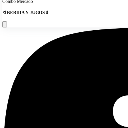
Combo Mercado
🥤BEBIDA Y JUGOS🧃