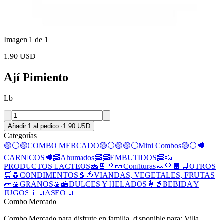
Imagen 1 de 1
1.90 USD
Ají Pimiento
Lb
Añadir 1 al pedido
·
1.90 USD
Categorías
🟡⚪🟡COMBO MERCADO🟡⚪🟡
🟡⚪Mini Combos🟡⚪
🥩
CARNICOS🥩
🥓Ahumados🥓
🥓EMBUTIDOS🥓
🧀
PRODUCTOS LACTEOS🧀
🍫 🍭 🍬 Confituras 🍬 🍭 🍫
🛒OTROS
🛒
🧂CONDIMENTOS🧂
🍅VIANDAS, VEGETALES, FRUTAS
🥒
🍙GRANOS🍙
🍰DULCES Y HELADOS🍦
🥤BEBIDA Y
JUGOS🧃
🧼ASEO🧼
Combo Mercado
Combo Mercado para disfrute en familia, disponible para: Villa