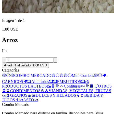
Imagen 1 de 1
1.80 USD
Arroz
Lb
Añadir 1 al pedido
·
1.80 USD
Categorías
🟡⚪🟡COMBO MERCADO🟡⚪🟡
🟡⚪Mini Combos🟡⚪
🥩
CARNICOS🥩
🥓Ahumados🥓
🥓EMBUTIDOS🥓
🧀
PRODUCTOS LACTEOS🧀
🍫 🍭 🍬 Confituras 🍬 🍭 🍫
🛒OTROS
🛒
🧂CONDIMENTOS🧂
🍅VIANDAS, VEGETALES, FRUTAS
🥒
🍙GRANOS🍙
🍰DULCES Y HELADOS🍦
🥤BEBIDA Y
JUGOS🧃
🧼ASEO🧼
Combo Mercado
Combo Mercado para disfrute en familia, disponible para: Villa