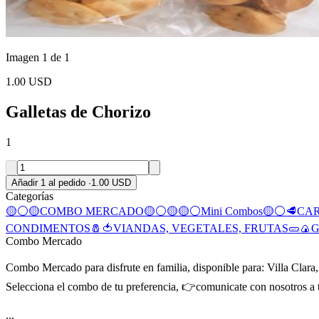
Imagen 1 de 1
1.00 USD
Galletas de Chorizo
1
Añadir 1 al pedido
·
1.00 USD
Categorías
🟡⚪🟡COMBO MERCADO🟡⚪🟡
🟡⚪Mini Combos🟡⚪
🥩CA
CONDIMENTOS🧂
🍅VIANDAS, VEGETALES, FRUTAS🥒
🍙
Combo Mercado
Combo Mercado para disfrute en familia, disponible para: Villa Clara,
Selecciona el combo de tu preferencia, 👉comunicate con nosotros a tr
...