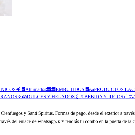
RNICOS🥩
🥓Ahumados🥓
🥓EMBUTIDOS🥓
🧀PRODUCTOS LAC
GRANOS🍙
🍰DULCES Y HELADOS🍦
🥤BEBIDA Y JUGOS🧃
🧼
 Cienfuegos y Santi Spiritus. Formas de pago, desde el exterior a travé
avés del enlace de whatsapp, 👉 tendrás tu combo en la puerta de la ca