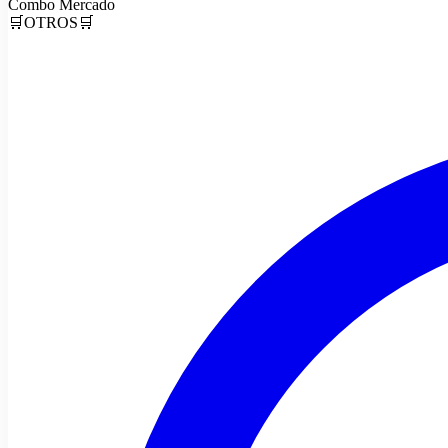
Combo Mercado
🛒OTROS🛒