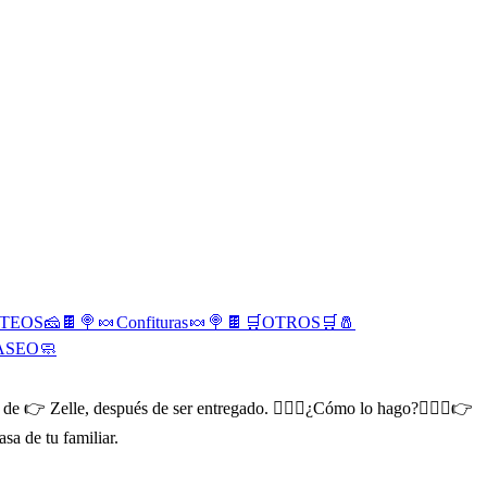
TEOS🧀
🍫 🍭 🍬 Confituras 🍬 🍭 🍫
🛒OTROS🛒
🧂
ASEO🧼
s de 👉 Zelle, después de ser entregado. 🤷🏻‍♂¿Cómo lo hago?🤷🏻‍♂👉
sa de tu familiar.