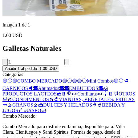
Imagen 1 de 1
1.00 USD
Galletas Naturales
Añadir 1 al pedido
·
1.00 USD
Categorías
🟡⚪🟡COMBO MERCADO🟡⚪🟡
🟡⚪Mini Combos🟡⚪
🥩
CARNICOS🥩
🥓Ahumados🥓
🥓EMBUTIDOS🥓
🧀
PRODUCTOS LACTEOS🧀
🍫 🍭 🍬 Confituras 🍬 🍭 🍫
🛒OTROS
🛒
🧂CONDIMENTOS🧂
🍅VIANDAS, VEGETALES, FRUTAS
🥒
🍙GRANOS🍙
🍰DULCES Y HELADOS🍦
🥤BEBIDA Y
JUGOS🧃
🧼ASEO🧼
Combo Mercado
Combo Mercado para disfrute en familia, disponible para: Villa
Clara, Cienfuegos y Santi Spiritus. Formas de pago, desde el