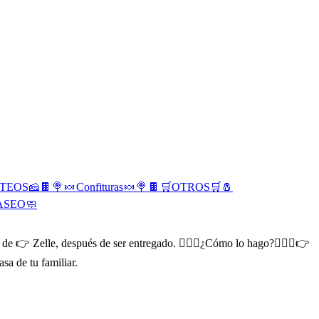
TEOS🧀
🍫 🍭 🍬 Confituras 🍬 🍭 🍫
🛒OTROS🛒
🧂
ASEO🧼
s de 👉 Zelle, después de ser entregado. 🤷🏻‍♂¿Cómo lo hago?🤷🏻‍♂👉
sa de tu familiar.