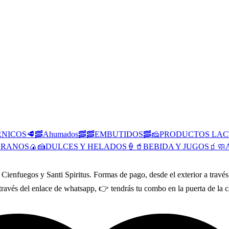
RNICOS🥩
🥓Ahumados🥓
🥓EMBUTIDOS🥓
🧀PRODUCTOS LAC
GRANOS🍙
🍰DULCES Y HELADOS🍦
🥤BEBIDA Y JUGOS🧃
🧼
 Cienfuegos y Santi Spiritus. Formas de pago, desde el exterior a travé
avés del enlace de whatsapp, 👉 tendrás tu combo en la puerta de la ca