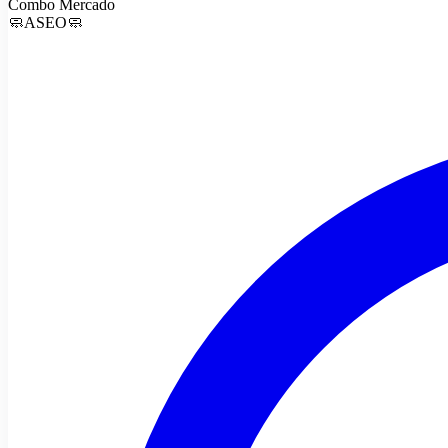
Combo Mercado
🧼ASEO🧼