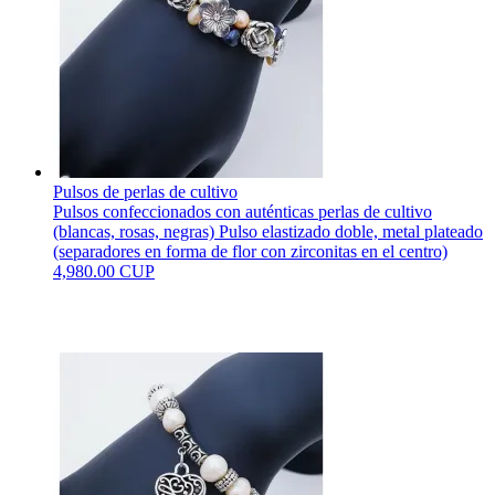
Pulsos de perlas de cultivo
Pulsos confeccionados con auténticas perlas de cultivo
(blancas, rosas, negras) Pulso elastizado doble, metal plateado
(separadores en forma de flor con zirconitas en el centro)
4,980.00 CUP