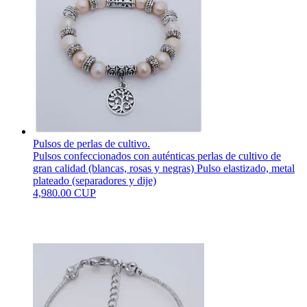
Pulsos de perlas de cultivo.
Pulsos confeccionados con auténticas perlas de cultivo de
gran calidad (blancas, rosas y negras) Pulso elastizado, metal
plateado (separadores y dije)
4,980.00 CUP