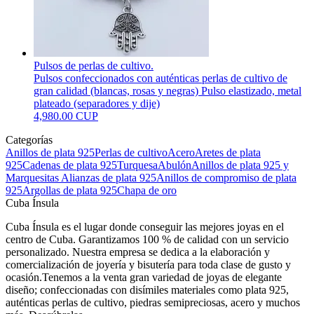
Pulsos de perlas de cultivo.
Pulsos confeccionados con auténticas perlas de cultivo de
gran calidad (blancas, rosas y negras) Pulso elastizado, metal
plateado (separadores y dije)
4,980.00 CUP
Categorías
Anillos de plata 925
Perlas de cultivo
Acero
Aretes de plata
925
Cadenas de plata 925
Turquesa
Abulón
Anillos de plata 925 y
Marquesitas
Alianzas de plata 925
Anillos de compromiso de plata
925
Argollas de plata 925
Chapa de oro
Cuba Ínsula
Cuba Ínsula es el lugar donde conseguir las mejores joyas en el
centro de Cuba. Garantizamos 100 % de calidad con un servicio
personalizado. Nuestra empresa se dedica a la elaboración y
comercialización de joyería y bisutería para toda clase de gusto y
ocasión.Tenemos a la venta gran variedad de joyas de elegante
diseño; confeccionadas con disímiles materiales como plata 925,
auténticas perlas de cultivo, piedras semipreciosas, acero y muchos