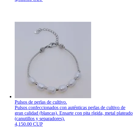
Pulsos de perlas de cultivo.
Pulsos confeccionados con auténticas perlas de cultivo de
gran calidad (blancas). Ensarte con pita rígida, metal plateado
(canutillos y separadores).
4,150.00 CUP