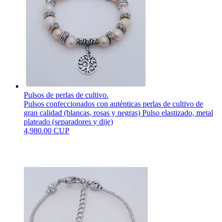
Pulsos de perlas de cultivo.
Pulsos confeccionados con auténticas perlas de cultivo de
gran calidad (blancas, rosas y negras) Pulso elastizado, metal
plateado (separadores y dije)
4,980.00 CUP