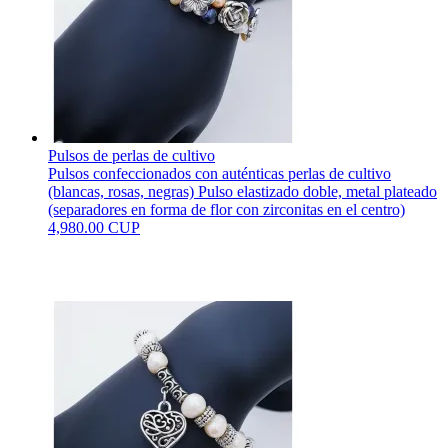
Pulsos de perlas de cultivo
Pulsos confeccionados con auténticas perlas de cultivo
(blancas, rosas, negras) Pulso elastizado doble, metal plateado
(separadores en forma de flor con zirconitas en el centro)
4,980.00 CUP