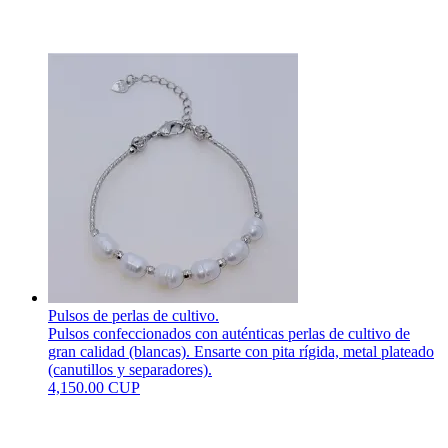
Pulsos de perlas de cultivo.
Pulsos confeccionados con auténticas perlas de cultivo de
gran calidad (blancas). Ensarte con pita rígida, metal plateado
(canutillos y separadores).
4,150.00 CUP