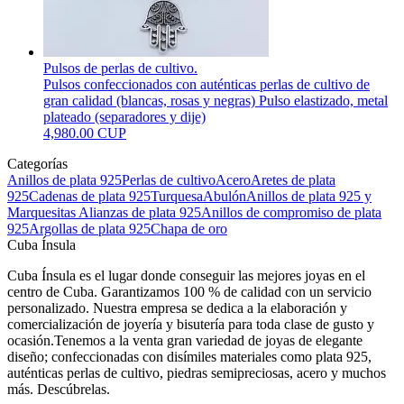
Pulsos de perlas de cultivo.
Pulsos confeccionados con auténticas perlas de cultivo de
gran calidad (blancas, rosas y negras) Pulso elastizado, metal
plateado (separadores y dije)
4,980.00 CUP
Categorías
Anillos de plata 925
Perlas de cultivo
Acero
Aretes de plata
925
Cadenas de plata 925
Turquesa
Abulón
Anillos de plata 925 y
Marquesitas
Alianzas de plata 925
Anillos de compromiso de plata
925
Argollas de plata 925
Chapa de oro
Cuba Ínsula
Cuba Ínsula es el lugar donde conseguir las mejores joyas en el
centro de Cuba. Garantizamos 100 % de calidad con un servicio
personalizado. Nuestra empresa se dedica a la elaboración y
comercialización de joyería y bisutería para toda clase de gusto y
ocasión.Tenemos a la venta gran variedad de joyas de elegante
diseño; confeccionadas con disímiles materiales como plata 925,
auténticas perlas de cultivo, piedras semipreciosas, acero y muchos
más. Descúbrelas.