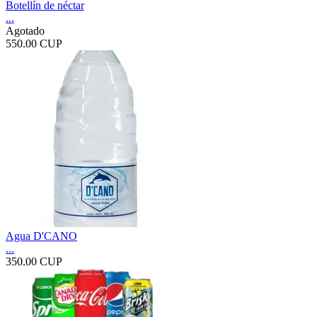
Botellín de néctar
...
Agotado
550.00 CUP
Agua D'CANO
...
350.00 CUP