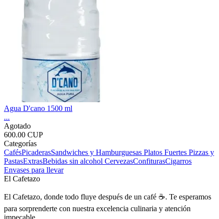
Agua D'cano 1500 ml
...
Agotado
600.00 CUP
Categorías
Cafés
Picaderas
Sandwiches y Hamburguesas
Platos Fuertes
Pizzas y
Pastas
Extras
Bebidas sin alcohol
Cervezas
Confituras
Cigarros
Envases para llevar
El Cafetazo
El Cafetazo, donde todo fluye después de un café ☕. Te esperamos
para sorprenderte con nuestra excelencia culinaria y atención
impecable.