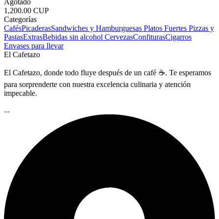
Agotado
1,200.00 CUP
Categorías
Cafés
Picaderas
Sandwiches y Hamburguesas
Platos Fuertes
Pizzas y
Pastas
Extras
Bebidas sin alcohol
Cervezas
Confituras
Cigarros
Envases para llevar
El Cafetazo
El Cafetazo, donde todo fluye después de un café ☕. Te esperamos
para sorprenderte con nuestra excelencia culinaria y atención
impecable.
...