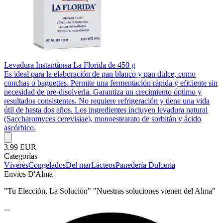
Levadura Instantánea La Florida de 450 g
Es ideal para la elaboración de pan blanco y pan dulce, como
conchas o baguettes. Permite una fermentación rápida y eficiente sin
necesidad de pre-disolverla. Garantiza un crecimiento óptimo y
resultados consistentes. No requiere refrigeración y tiene una vida
útil de hasta dos años. Los ingredientes incluyen levadura natural
(Saccharomyces cerevisiae), monoestearato de sorbitán y ácido
ascórbico.
3.99 EUR
Categorías
Víveres
Congelados
Del mar
Lácteos
Panedería Dulcería
Envíos D'Alma
"Tu Elección, La Solución" "Nuestras soluciones vienen del Alma"
...