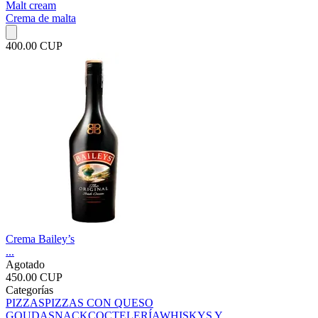
Malt cream
Crema de malta
400.00 CUP
Crema Bailey’s
...
Agotado
450.00 CUP
Categorías
PIZZAS
PIZZAS CON QUESO
GOUDA
SNACK
COCTELERÍA
WHISKYS Y