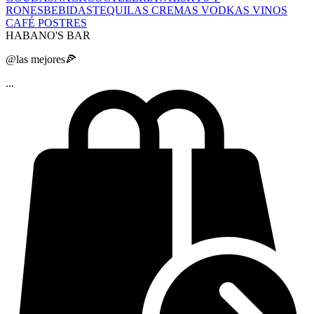
RONES
BEBIDAS
TEQUILAS
CREMAS
VODKAS
VINOS
CAFÉ
POSTRES
HABANO'S BAR
@las mejores🍕
...