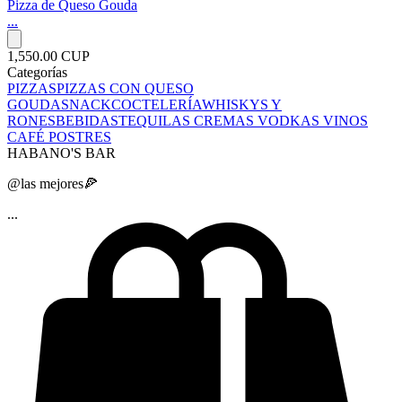
Pizza de Queso Gouda
...
1,550.00 CUP
Categorías
PIZZAS
PIZZAS CON QUESO
GOUDA
SNACK
COCTELERÍA
WHISKYS Y
RONES
BEBIDAS
TEQUILAS
CREMAS
VODKAS
VINOS
CAFÉ
POSTRES
HABANO'S BAR
@las mejores🍕
...