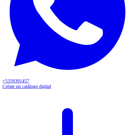
+5359391457
Créate un catálogo digital