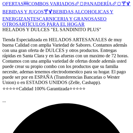
OFERTAS🆕
COMBOS VARIADOS
🥖🍞PANADERÍA🥖🍞
🍸🍹
BEBIDAS Y JUGOS🍸🍹
BEBIDAS ALCOHOLICAS Y
ENERGIZANTES
CARNICERIA Y GRANOS
ASEO
OTROS
ARTÍCULOS PARA EL HOGAR
HELADOS Y DULCES "EL SANDINITO PLUS"
Tienda Especializada en HELADOS ARTESANALES de muy
buena Calidad con amplia Variedad de Sabores. Contamos además
con una gran oferta de DULCES y otros productos. Entregas
rápidas en Santa Clara y en las afueras con un maximo de 72 horas.
Contamos con una amplia variedad de ofertas donde además usted
puede crear su propio combo con los productos que su familia
necesite, ademas tenemos electrodomestico para su hogar. El pago
puede ser por en ESPAÑA (Transferencias Bancarias o Wester
Union) o en ESTADOS UNIDOS (Zelle, Cashapp).
⭐⭐⭐⭐⭐Calidad 100% Garantizada⭐⭐⭐⭐⭐
...