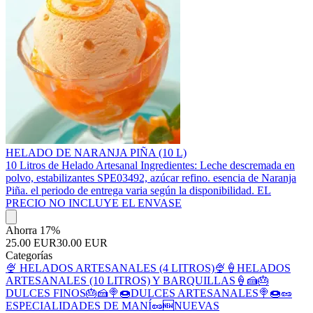
HELADO DE NARANJA PIÑA (10 L)
10 Litros de Helado Artesanal Ingredientes: Leche descremada en
polvo, estabilizantes SPE03492, azúcar refino. esencia de Naranja
Piña. el periodo de entrega varia según la disponibilidad. EL
PRECIO NO INCLUYE EL ENVASE
Ahorra 17%
25.00 EUR
30.00 EUR
Categorías
🍨 HELADOS ARTESANALES (4 LITROS)🍨
🍦HELADOS
ARTESANALES (10 LITROS) Y BARQUILLAS🍦
🍰🎂
DULCES FINOS🎂🍰
🍭🍩DULCES ARTESANALES🍭🍩
🥜
ESPECIALIDADES DE MANÍ🥜
🆕NUEVAS