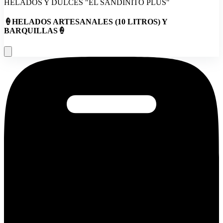
HELADOS Y DULCES "EL SANDINITO PLUS"
🍦HELADOS ARTESANALES (10 LITROS) Y
BARQUILLAS🍦