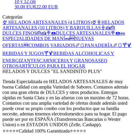
10 y 12 cm
30.00 EUR
22.00 EUR
Categorías
🍨 HELADOS ARTESANALES (4 LITROS)🍨
🍦HELADOS
ARTESANALES (10 LITROS) Y BARQUILLAS🍦
🍰🎂
DULCES FINOS🎂🍰
🍭🍩DULCES ARTESANALES🍭🍩
🥜
ESPECIALIDADES DE MANÍ🥜
🆕NUEVAS
OFERTAS🆕
COMBOS VARIADOS
🥖🍞PANADERÍA🥖🍞
🍸🍹
BEBIDAS Y JUGOS🍸🍹
BEBIDAS ALCOHOLICAS Y
ENERGIZANTES
CARNICERIA Y GRANOS
ASEO
OTROS
ARTÍCULOS PARA EL HOGAR
HELADOS Y DULCES "EL SANDINITO PLUS"
Tienda Especializada en HELADOS ARTESANALES de muy
buena Calidad con amplia Variedad de Sabores. Contamos además
con una gran oferta de DULCES y otros productos. Entregas
rápidas en Santa Clara y en las afueras con un maximo de 72 horas.
Contamos con una amplia variedad de ofertas donde además usted
puede crear su propio combo con los productos que su familia
necesite, ademas tenemos electrodomestico para su hogar. El pago
puede ser por en ESPAÑA (Transferencias Bancarias o Wester
Union) o en ESTADOS UNIDOS (Zelle, Cashapp).
⭐⭐⭐⭐⭐Calidad 100% Garantizada⭐⭐⭐⭐⭐