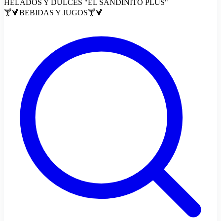
HELADOS Y DULCES "EL SANDINITO PLUS"
🍸🍹BEBIDAS Y JUGOS🍸🍹