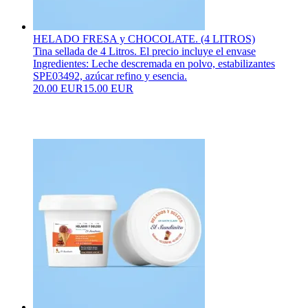
HELADO FRESA y CHOCOLATE. (4 LITROS)
Tina sellada de 4 Litros. El precio incluye el envase
Ingredientes: Leche descremada en polvo, estabilizantes
SPE03492, azúcar refino y esencia.
20.00 EUR
15.00 EUR