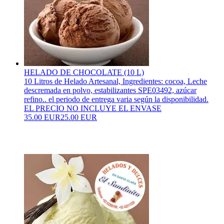
HELADO DE CHOCOLATE (10 L)
10 Litros de Helado Artesanal, Ingredientes: cocoa, Leche
descremada en polvo, estabilizantes SPE03492, azúcar
refino.. el periodo de entrega varia según la disponibilidad.
EL PRECIO NO INCLUYE EL ENVASE
35.00 EUR
25.00 EUR