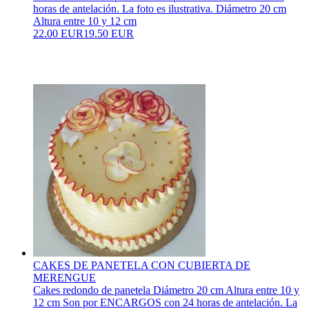
horas de antelación. La foto es ilustrativa. Diámetro 20 cm
Altura entre 10 y 12 cm
22.00 EUR
19.50 EUR
CAKES DE PANETELA CON CUBIERTA DE
MERENGUE
Cakes redondo de panetela Diámetro 20 cm Altura entre 10 y
12 cm Son por ENCARGOS con 24 horas de antelación. La