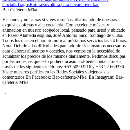
Coctails
Tragos
Rotura
Envoltura para llevar
Cover bar
Bar Cafetería M'ka
Visítanos y no sabrás si vives o sueñas, disfrutando de nuestras
exquisitas ofertas y alta cocteleria. Con excelente música y
animación en nuestro acogedor local, pensado para usted y ubicado
en Paseo Alameda esquina, José Antonio Saco, Santiago de Cuba.
Todos los días en el horario normal préstamos servicios las 24 horas.
Nota: Debido a las dificultades para adquirir los insumos necesarios
para elaborar alimentos y cocteles, nos vemos en la necesidad de
actualizar los precios de los mismos diariamente. Pedimos disculpas
por las molestias que esto pudiera ocasionar.Puede contactarnos a
través de los siguientes teléfonos: +53 50993216 y +53 22 669336.
Visite nuestros perfiles en las Redes Sociales y déjenos sus
comentarios.En Facebook: Bar-cafeteria-M'ka. En Instagram: Bar-
cafeteria-M'ka
...