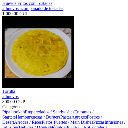
Huevos Fritos con Tostadas
2 huevos acompañado de tostadas
1,000.00 CUP
Tortilla
2 huevos
800.00 CUP
Categorías
Pipa hookah
Emparedados / Sandwishes
Entrantes /
Starters
Hamburguesas / Burgers
Pastas
Agregos
Postres /
Desert
Arroces / Rices
Platos Fuertes / Main Dishes
Pizzas
Infusiones /
Infusions
Bebidas / Drinks
Módulos
BOTELLAS
Cocteles /