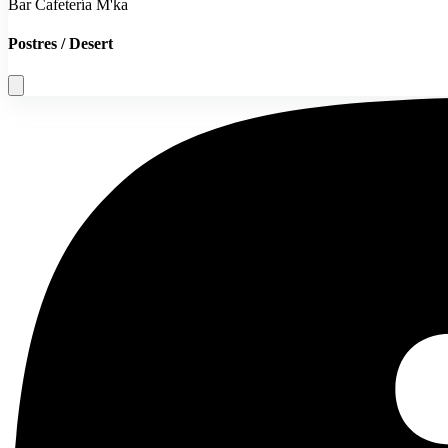
Bar Cafetería M'ka
Postres / Desert