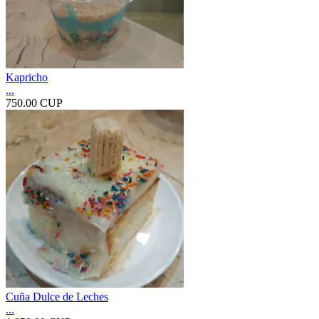
Kapricho
...
750.00 CUP
Cuña Dulce de Leches
...