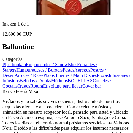
Imagen 1 de 1
12,600.00 CUP
Ballantine
Categorías
Pipa hookah
Emparedados / Sandwishes
Entrantes /
Starters
Hamburguesas / Burgers
Pastas
Agregos
Postres /
Desert
Arroces / Rices
Platos Fuertes / Main Dishes
Pizzas
Infusiones /
Infusions
Bebidas / Drinks
Módulos
BOTELLAS
Cocteles /
Coctails
Tragos
Rotura
Envoltura para llevar
Cover bar
Bar Cafetería M'ka
Visítanos y no sabrás si vives o sueñas, disfrutando de nuestras
exquisitas ofertas y alta cocteleria. Con excelente música y
animación en nuestro acogedor local, pensado para usted y ubicado
en Paseo Alameda esquina, José Antonio Saco, Santiago de Cuba.
Todos los días en el horario normal préstamos servicios las 24 horas.
Nota: Debido a las dificultades para adquirir los insumos necesarios