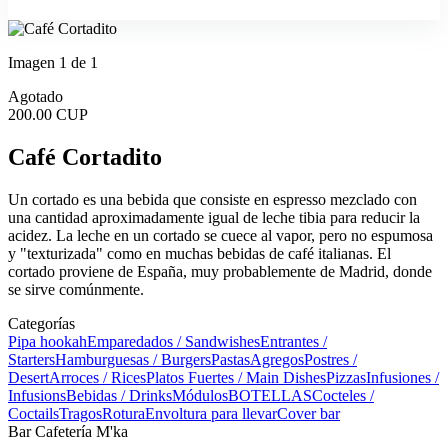
Imagen 1 de 1
Agotado
200.00 CUP
Café Cortadito
Un cortado es una bebida que consiste en espresso mezclado con
una cantidad aproximadamente igual de leche tibia para reducir la
acidez. La leche en un cortado se cuece al vapor, pero no espumosa
y "texturizada" como en muchas bebidas de café italianas. El
cortado proviene de España, muy probablemente de Madrid, donde
se sirve comúnmente.
Categorías
Pipa hookah
Emparedados / Sandwishes
Entrantes /
Starters
Hamburguesas / Burgers
Pastas
Agregos
Postres /
Desert
Arroces / Rices
Platos Fuertes / Main Dishes
Pizzas
Infusiones /
Infusions
Bebidas / Drinks
Módulos
BOTELLAS
Cocteles /
Coctails
Tragos
Rotura
Envoltura para llevar
Cover bar
Bar Cafetería M'ka