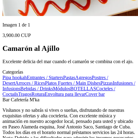
Imagen 1 de 1
3,900.00 CUP
Camarón al Ajillo
Excelente delicia del mar cuando el camarón se combina con el ajo.
Categorías
Pipa hookah
Entrantes / Starters
Pastas
Agregos
Postres /
Desert
Arroces / Rices
Platos Fuertes / Main Dishes
Pizzas
Infusiones /
Infusions
Bebidas / Drinks
Módulos
BOTELLAS
Cocteles /
Coctails
Tragos
Rotura
Envoltura para llevar
Cover bar
Bar Cafetería M'ka
Visítanos y no sabrás si vives o sueñas, disfrutando de nuestras
exquisitas ofertas y alta cocteleria. Con excelente música y
animación en nuestro acogedor local, pensado para usted y ubicado
en Paseo Alameda esquina, José Antonio Saco, Santiago de Cuba.
Todos los días en el horario normal préstamos servicios las 24 horas.
Nota: Debido a las dificultades para adquirir los insumos necesarios