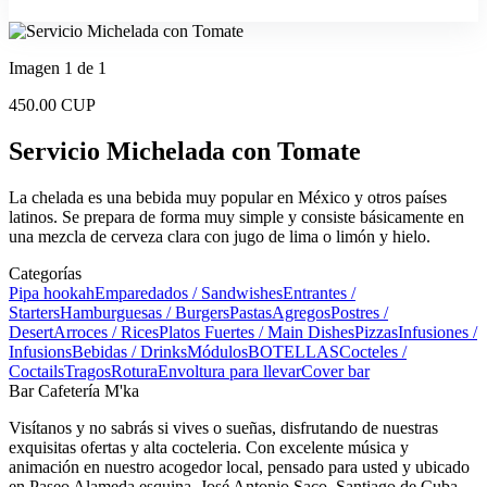
Imagen 1 de 1
450.00 CUP
Servicio Michelada con Tomate
La chelada es una bebida muy popular en México y otros países
latinos. Se prepara de forma muy simple y consiste básicamente en
una mezcla de cerveza clara con jugo de lima o limón y hielo.
Categorías
Pipa hookah
Emparedados / Sandwishes
Entrantes /
Starters
Hamburguesas / Burgers
Pastas
Agregos
Postres /
Desert
Arroces / Rices
Platos Fuertes / Main Dishes
Pizzas
Infusiones /
Infusions
Bebidas / Drinks
Módulos
BOTELLAS
Cocteles /
Coctails
Tragos
Rotura
Envoltura para llevar
Cover bar
Bar Cafetería M'ka
Visítanos y no sabrás si vives o sueñas, disfrutando de nuestras
exquisitas ofertas y alta cocteleria. Con excelente música y
animación en nuestro acogedor local, pensado para usted y ubicado
en Paseo Alameda esquina, José Antonio Saco, Santiago de Cuba.