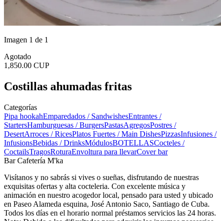
Imagen 1 de 1
Agotado
1,850.00 CUP
Costillas ahumadas fritas
Categorías
Pipa hookah
Emparedados / Sandwishes
Entrantes /
Starters
Hamburguesas / Burgers
Pastas
Agregos
Postres /
Desert
Arroces / Rices
Platos Fuertes / Main Dishes
Pizzas
Infusiones /
Infusions
Bebidas / Drinks
Módulos
BOTELLAS
Cocteles /
Coctails
Tragos
Rotura
Envoltura para llevar
Cover bar
Bar Cafetería M'ka
Visítanos y no sabrás si vives o sueñas, disfrutando de nuestras
exquisitas ofertas y alta cocteleria. Con excelente música y
animación en nuestro acogedor local, pensado para usted y ubicado
en Paseo Alameda esquina, José Antonio Saco, Santiago de Cuba.
Todos los días en el horario normal préstamos servicios las 24 horas.