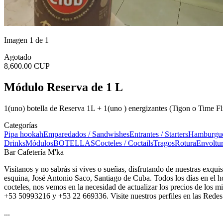
Imagen 1 de 1
Agotado
8,600.00 CUP
Módulo Reserva de 1 L
1(uno) botella de Reserva 1L + 1(uno ) energizantes (Tigon o Time Fl
Categorías
Pipa hookah
Emparedados / Sandwishes
Entrantes / Starters
Hamburgue
Drinks
Módulos
BOTELLAS
Cocteles / Coctails
Tragos
Rotura
Envoltur
Bar Cafetería M'ka
Visítanos y no sabrás si vives o sueñas, disfrutando de nuestras exqu
esquina, José Antonio Saco, Santiago de Cuba. Todos los días en el ho
cocteles, nos vemos en la necesidad de actualizar los precios de los m
+53 50993216 y +53 22 669336. Visite nuestros perfiles en las Redes
...