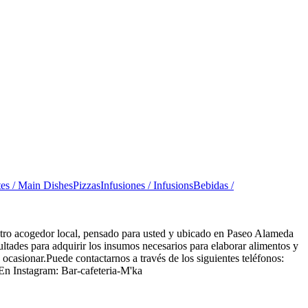
tes / Main Dishes
Pizzas
Infusiones / Infusions
Bebidas /
uestro acogedor local, pensado para usted y ubicado en Paseo Alameda
ltades para adquirir los insumos necesarios para elaborar alimentos y
 ocasionar.Puede contactarnos a través de los siguientes teléfonos:
En Instagram: Bar-cafeteria-M'ka