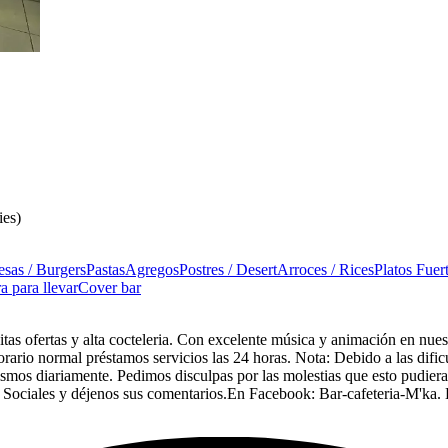
ies)
sas / Burgers
Pastas
Agregos
Postres / Desert
Arroces / Rices
Platos Fuer
a para llevar
Cover bar
isitas ofertas y alta cocteleria. Con excelente música y animación en n
rario normal préstamos servicios las 24 horas. Nota: Debido a las dificu
ismos diariamente. Pedimos disculpas por las molestias que esto pudiera
 Sociales y déjenos sus comentarios.En Facebook: Bar-cafeteria-M'ka. 