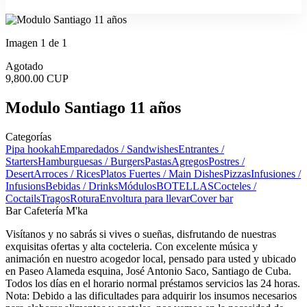
Imagen 1 de 1
Agotado
9,800.00 CUP
Modulo Santiago 11 años
Categorías
Pipa hookah
Emparedados / Sandwishes
Entrantes /
Starters
Hamburguesas / Burgers
Pastas
Agregos
Postres /
Desert
Arroces / Rices
Platos Fuertes / Main Dishes
Pizzas
Infusiones /
Infusions
Bebidas / Drinks
Módulos
BOTELLAS
Cocteles /
Coctails
Tragos
Rotura
Envoltura para llevar
Cover bar
Bar Cafetería M'ka
Visítanos y no sabrás si vives o sueñas, disfrutando de nuestras
exquisitas ofertas y alta cocteleria. Con excelente música y
animación en nuestro acogedor local, pensado para usted y ubicado
en Paseo Alameda esquina, José Antonio Saco, Santiago de Cuba.
Todos los días en el horario normal préstamos servicios las 24 horas.
Nota: Debido a las dificultades para adquirir los insumos necesarios