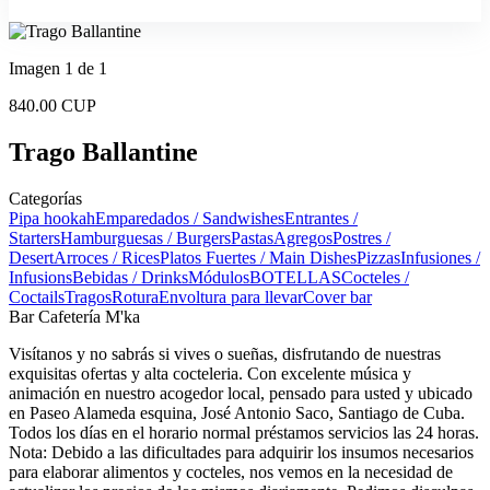
Imagen 1 de 1
840.00 CUP
Trago Ballantine
Categorías
Pipa hookah
Emparedados / Sandwishes
Entrantes /
Starters
Hamburguesas / Burgers
Pastas
Agregos
Postres /
Desert
Arroces / Rices
Platos Fuertes / Main Dishes
Pizzas
Infusiones /
Infusions
Bebidas / Drinks
Módulos
BOTELLAS
Cocteles /
Coctails
Tragos
Rotura
Envoltura para llevar
Cover bar
Bar Cafetería M'ka
Visítanos y no sabrás si vives o sueñas, disfrutando de nuestras
exquisitas ofertas y alta cocteleria. Con excelente música y
animación en nuestro acogedor local, pensado para usted y ubicado
en Paseo Alameda esquina, José Antonio Saco, Santiago de Cuba.
Todos los días en el horario normal préstamos servicios las 24 horas.
Nota: Debido a las dificultades para adquirir los insumos necesarios
para elaborar alimentos y cocteles, nos vemos en la necesidad de