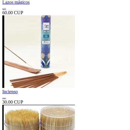
Lazos mágicos
...
60.00 CUP
Incienso
...
30.00 CUP