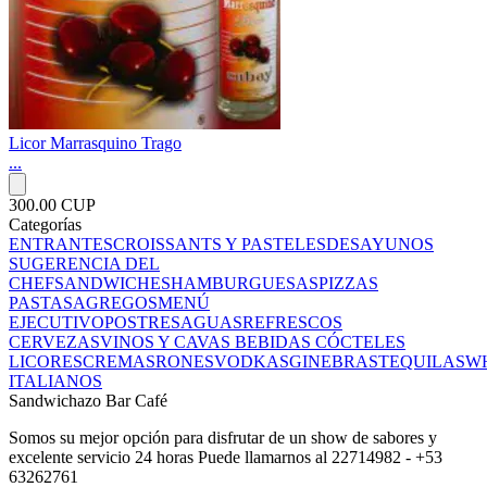
Licor Marrasquino Trago
...
300.00 CUP
Categorías
ENTRANTES
CROISSANTS Y PASTELES
DESAYUNOS
SUGERENCIA DEL
CHEF
SANDWICHES
HAMBURGUESAS
PIZZAS
PASTAS
AGREGOS
MENÚ
EJECUTIVO
POSTRES
AGUAS
REFRESCOS
CERVEZAS
VINOS Y CAVAS
BEBIDAS
CÓCTELES
LICORES
CREMAS
RONES
VODKAS
GINEBRAS
TEQUILAS
WH
ITALIANOS
Sandwichazo Bar Café
Somos su mejor opción para disfrutar de un show de sabores y
excelente servicio 24 horas Puede llamarnos al 22714982 - +53
63262761