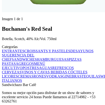
Imagen 1 de 1
Buchanan's Red Seal
Botella, Scotch, 40% Alc/Vol. 750ml
Categorías
ENTRANTES
CROISSANTS Y PASTELES
DESAYUNOS
SUGERENCIA DEL
CHEF
SANDWICHES
HAMBURGUESAS
PIZZAS
PASTAS
AGREGOS
MENÚ
EJECUTIVO
POSTRES
AGUAS
REFRESCOS
CERVEZAS
VINOS Y CAVAS
BEBIDAS
CÓCTELES
LICORES
CREMAS
RONES
VODKAS
GINEBRAS
TEQUILAS
WH
ITALIANOS
Sandwichazo Bar Café
Somos su mejor opción para disfrutar de un show de sabores y
excelente servicio 24 horas Puede llamarnos al 22714982 - +53
63262761