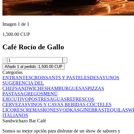
Imagen 1 de 1
1,500.00 CUP
Café Rocío de Gallo
Añadir 1 al pedido
·
1,500.00 CUP
Categorías
ENTRANTES
CROISSANTS Y PASTELES
DESAYUNOS
SUGERENCIA DEL
CHEF
SANDWICHES
HAMBURGUESAS
PIZZAS
PASTAS
AGREGOS
MENÚ
EJECUTIVO
POSTRES
AGUAS
REFRESCOS
CERVEZAS
VINOS Y CAVAS
BEBIDAS
CÓCTELES
LICORES
CREMAS
RONES
VODKAS
GINEBRAS
TEQUILAS
WH
ITALIANOS
Sandwichazo Bar Café
Somos su mejor opción para disfrutar de un show de sabores y