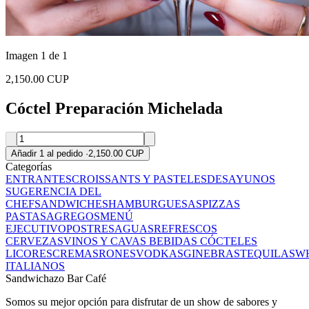
Imagen 1 de 1
2,150.00 CUP
Cóctel Preparación Michelada
Añadir 1 al pedido
·
2,150.00 CUP
Categorías
ENTRANTES
CROISSANTS Y PASTELES
DESAYUNOS
SUGERENCIA DEL
CHEF
SANDWICHES
HAMBURGUESAS
PIZZAS
PASTAS
AGREGOS
MENÚ
EJECUTIVO
POSTRES
AGUAS
REFRESCOS
CERVEZAS
VINOS Y CAVAS
BEBIDAS
CÓCTELES
LICORES
CREMAS
RONES
VODKAS
GINEBRAS
TEQUILAS
WH
ITALIANOS
Sandwichazo Bar Café
Somos su mejor opción para disfrutar de un show de sabores y