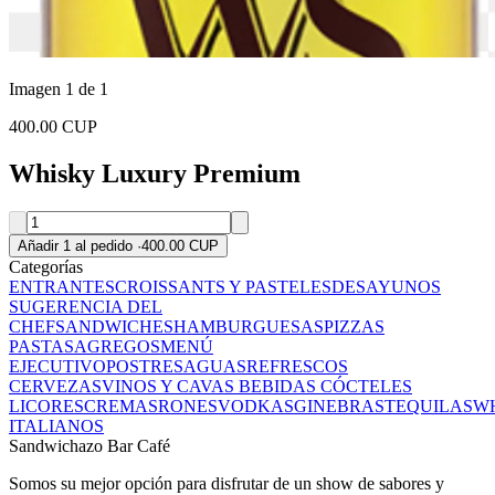
Imagen 1 de 1
400.00 CUP
Whisky Luxury Premium
Añadir 1 al pedido
·
400.00 CUP
Categorías
ENTRANTES
CROISSANTS Y PASTELES
DESAYUNOS
SUGERENCIA DEL
CHEF
SANDWICHES
HAMBURGUESAS
PIZZAS
PASTAS
AGREGOS
MENÚ
EJECUTIVO
POSTRES
AGUAS
REFRESCOS
CERVEZAS
VINOS Y CAVAS
BEBIDAS
CÓCTELES
LICORES
CREMAS
RONES
VODKAS
GINEBRAS
TEQUILAS
WH
ITALIANOS
Sandwichazo Bar Café
Somos su mejor opción para disfrutar de un show de sabores y