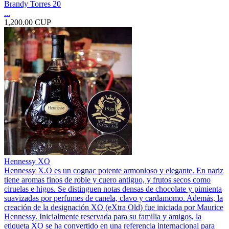
Brandy Torres 20
...
1,200.00 CUP
Hennessy XO
Hennessy X.O es un cognac potente armonioso y elegante. En nariz
tiene aromas finos de roble y cuero antiguo, y frutos secos como
ciruelas e higos. Se distinguen notas densas de chocolate y pimienta
suavizadas por perfumes de canela, clavo y cardamomo. Además, la
creación de la designación XO (eXtra Old) fue iniciada por Maurice
Hennessy. Inicialmente reservada para su familia y amigos, la
etiqueta XO se ha convertido en una referencia internacional para