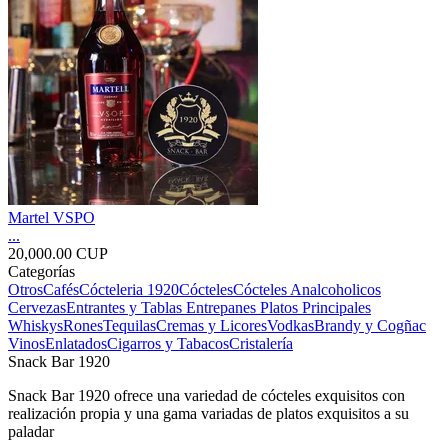
Martel VSPO
...
20,000.00 CUP
Categorías
Otros
Cafés
Cócteleria 1920
Cócteles
Cócteles Analcoholicos
Cervezas
Entrantes y Tablas
Entrepanes
Platos Principales
Whiskys
Rones
Tequilas
Cremas y Licores
Vodkas
Brandy y Cogñac
Vinos
Enlatados
Cigarros y Tabacos
Cristalería
Snack Bar 1920
Snack Bar 1920 ofrece una variedad de cócteles exquisitos con
realización propia y una gama variadas de platos exquisitos a su
paladar