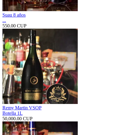
Suau 8 años
...
550.00 CUP
Remy Martin VSOP
Botella 1L
50,000.00 CUP