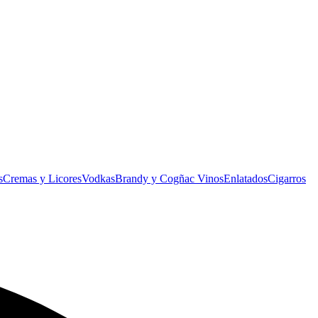
s
Cremas y Licores
Vodkas
Brandy y Cogñac
Vinos
Enlatados
Cigarros