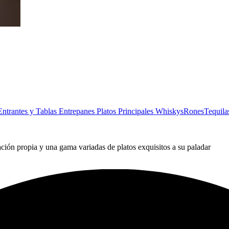
Entrantes y Tablas
Entrepanes
Platos Principales
Whiskys
Rones
Tequila
ción propia y una gama variadas de platos exquisitos a su paladar