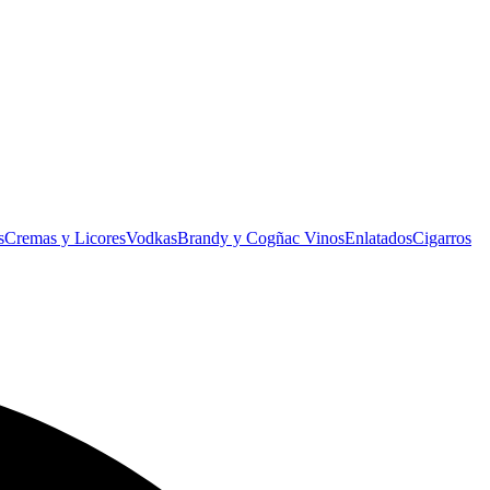
s
Cremas y Licores
Vodkas
Brandy y Cogñac
Vinos
Enlatados
Cigarros