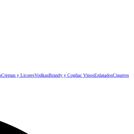
s
Cremas y Licores
Vodkas
Brandy y Cogñac
Vinos
Enlatados
Cigarros