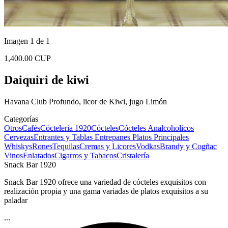
Imagen 1 de 1
1,400.00 CUP
Daiquiri de kiwi
Havana Club Profundo, licor de Kiwi, jugo Limón
Categorías
Otros
Cafés
Cócteleria 1920
Cócteles
Cócteles Analcoholicos
Cervezas
Entrantes y Tablas
Entrepanes
Platos Principales
Whiskys
Rones
Tequilas
Cremas y Licores
Vodkas
Brandy y Cogñac
Vinos
Enlatados
Cigarros y Tabacos
Cristalería
Snack Bar 1920
Snack Bar 1920 ofrece una variedad de cócteles exquisitos con
realización propia y una gama variadas de platos exquisitos a su
paladar
...